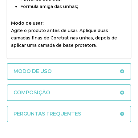
Fórmula amiga das unhas;
Modo de usar:
Agite o produto antes de usar. Aplique duas
camadas finas de Coretrat nas unhas, depois de
aplicar uma camada de base protetora.
MODO DE USO
Agite o produto antes de usar. Aplique duas
COMPOSIÇÃO
camadas finas de Coretrat nas unhas, depois de
aplicar uma camada de base protetora.
Acetato de Butila, Acetato de Etila,
PERGUNTAS FREQUENTES
Acetiltributilcitrato, Ácido
Adípico/Neopentilglicol/Copolímero Anidrido
1. O que é a linha Coretrat?
Trimelítico, Ácido Maleico, Álcool Isopropílico, Azul
A linha Coretrat é composta por esmaltes de
77, Copolímero de Acrilato, Dióxido de Titânio,