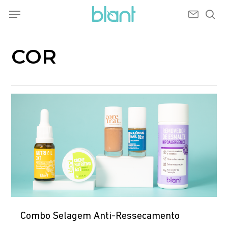
Skip
Menu
to
sea
main
content
COR
Combo Selagem Anti-Ressecamento