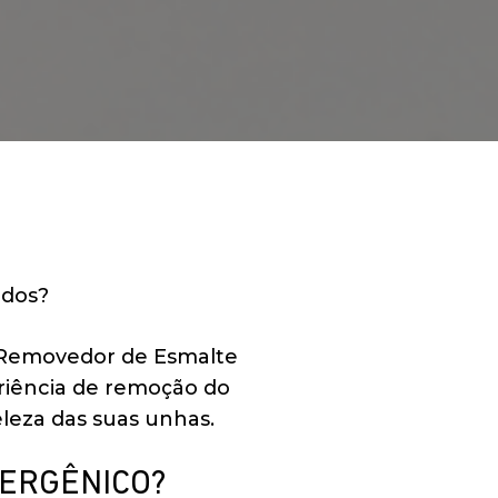
ados?
 Removedor de Esmalte
riência de remoção do
leza das suas unhas.
LERGÊNICO?