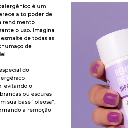
oalergênico é um
rece alto poder de
 rendimento
rante o uso. Imagina
 esmalte de todas as
 chumaço de
e!
especial do
lergênico
, evitando o
brancas ou escuras
om sua base “oleosa”,
 tornando a remoção